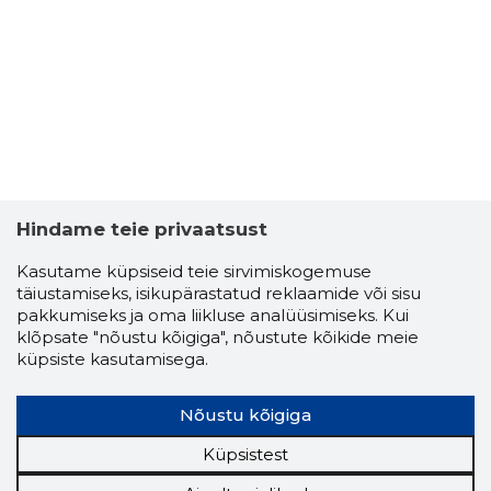
MIHKEL M
Usaldusv
Hindame teie privaatsust
Kasutame küpsiseid teie sirvimiskogemuse
täiustamiseks, isikupärastatud reklaamide või sisu
pakkumiseks ja oma liikluse analüüsimiseks. Kui
klõpsate "nõustu kõigiga", nõustute kõikide meie
küpsiste kasutamisega.
Nõustu kõigiga
Küpsistest