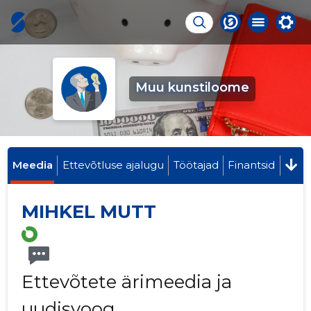
Muu kunstiloome
Meedia
Ettevõtluse ajalugu
Töötajad
Finantsid
MIHKEL MUTT
Ettevõtete ärimeedia ja
uudisvoog