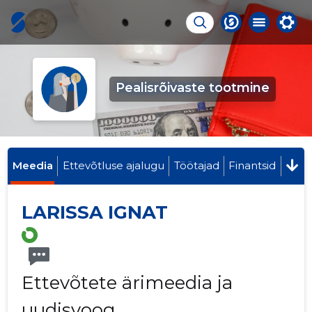
Pealisrõivaste tootmine
Meedia
Ettevõtluse ajalugu
Töötajad
Finantsid
LARISSA IGNAT
Ettevõtete ärimeedia ja
uudisvoog