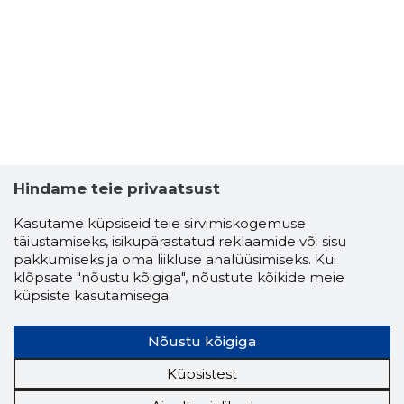
LARISSA 
Usaldusv
Hindame teie privaatsust
Kasutame küpsiseid teie sirvimiskogemuse
täiustamiseks, isikupärastatud reklaamide või sisu
pakkumiseks ja oma liikluse analüüsimiseks. Kui
klõpsate "nõustu kõigiga", nõustute kõikide meie
küpsiste kasutamisega.
Nõustu kõigiga
Küpsistest