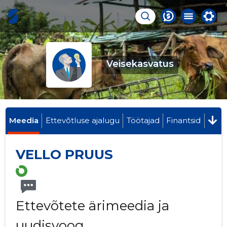
Veisekasvatus
Meedia
Ettevõtluse ajalugu
Töötajad
Finantsid
VELLO PRUUS
Ettevõtete ärimeedia ja
uudisvoog