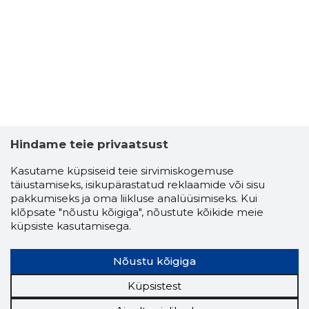
Hindame teie privaatsust
Kasutame küpsiseid teie sirvimiskogemuse
täiustamiseks, isikupärastatud reklaamide või sisu
VELLO PR
pakkumiseks ja oma liikluse analüüsimiseks. Kui
Usaldusv
klõpsate "nõustu kõigiga", nõustute kõikide meie
küpsiste kasutamisega.
Nõustu kõigiga
Küpsistest