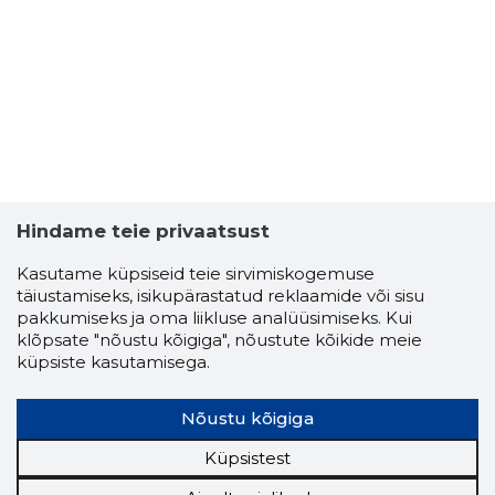
Hindame teie privaatsust
Kasutame küpsiseid teie sirvimiskogemuse
täiustamiseks, isikupärastatud reklaamide või sisu
pakkumiseks ja oma liikluse analüüsimiseks. Kui
AADU SÄR
klõpsate "nõustu kõigiga", nõustute kõikide meie
Usaldusv
küpsiste kasutamisega.
Nõustu kõigiga
Küpsistest