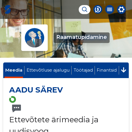
Raamatupidamine
Meedia
Ettevõtluse ajalugu
Töötajad
Finantsid
AADU SÄREV
Ettevõtete ärimeedia ja
uudisvoog