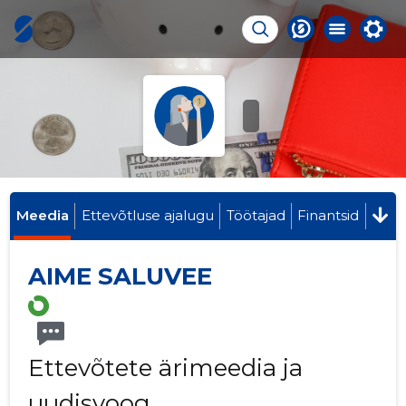
Meedia
Ettevõtluse ajalugu
Töötajad
Finantsid
AIME SALUVEE
Ettevõtete ärimeedia ja
uudisvoog