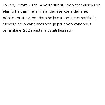
Tallinn, Lemmiku tn 14 korteriühistu põhitegevuseks on:
elamu haldamine ja majandamise korraldamine;
põhiteenuste vahendamine ja osutamine omanikele;
elektri, vee ja kanalisatsiooni ja prügiveo vahendus
omanikele. 2024 aastal alustati fassaadi
renoveerimisega. Renoveerimistööde finantseerimiseks
sõlmiti laenuleping LHV Pank AS'ga. Renoveermistööd
plaanitakse lõpetada 2025 aasta esimeses pooles.
Töötajaid korteriühistul ei ole, juhatuse liikmetele tasu ei
makstud. Järgmisel majandusaastal on plaanis jätkata
põhitegevust, plaanis on lõpetada fassaadi
renoveerimine ja trepikoja remont. KÜ