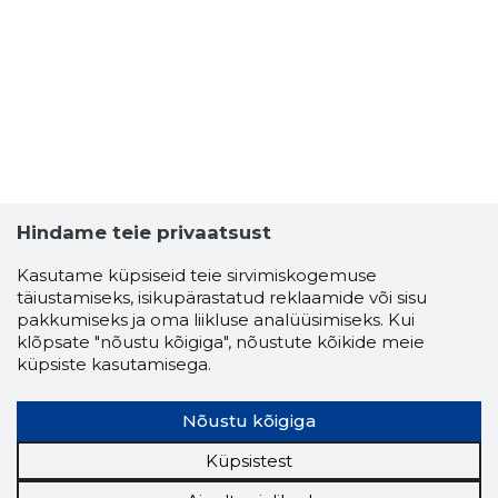
TALLINN,
Usaldusv
Hindame teie privaatsust
Kasutame küpsiseid teie sirvimiskogemuse
täiustamiseks, isikupärastatud reklaamide või sisu
pakkumiseks ja oma liikluse analüüsimiseks. Kui
klõpsate "nõustu kõigiga", nõustute kõikide meie
küpsiste kasutamisega.
Nõustu kõigiga
Küpsistest