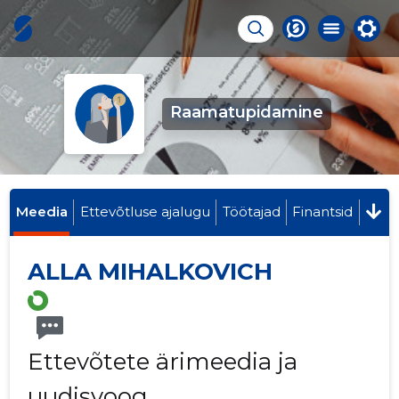
Raamatupidamine
Meedia
Ettevõtluse ajalugu
Töötajad
Finantsid
ALLA MIHALKOVICH
Ettevõtete ärimeedia ja
uudisvoog