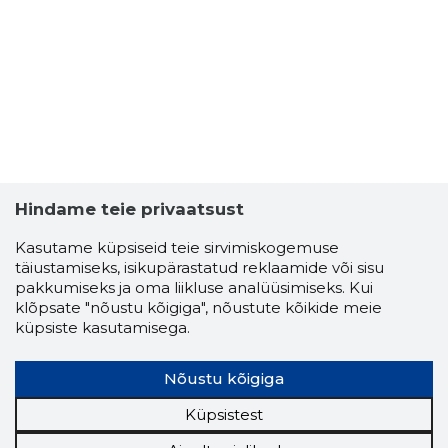
2
Hindame teie privaatsust
Kasutame küpsiseid teie sirvimiskogemuse
täiustamiseks, isikupärastatud reklaamide või sisu
pakkumiseks ja oma liikluse analüüsimiseks. Kui
klõpsate "nõustu kõigiga", nõustute kõikide meie
küpsiste kasutamisega.
Nõustu kõigiga
ALLA MIH
Küpsistest
Usaldusv