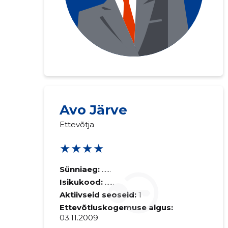
Avo Järve
Ettevõtja
★★★★
Sünniaeg:
......
Isikukood:
......
Aktiivseid seoseid:
1
Ettevõtluskogemuse algus:
03.11.2009