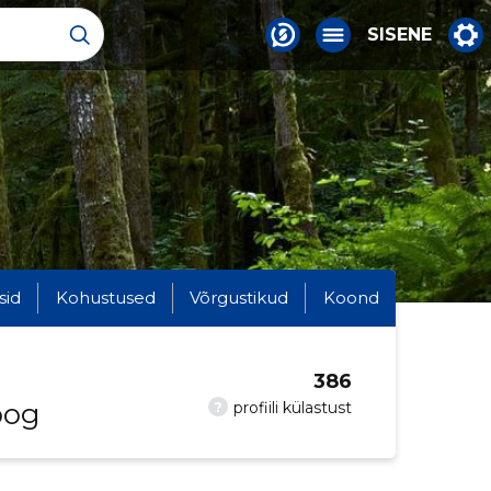
SISENE
sid
Kohustused
Võrgustikud
Koond
386
oog
?
profiili külastust