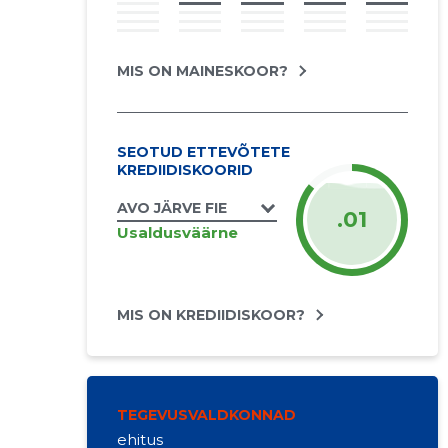
MIS ON MAINESKOOR?
SEOTUD ETTEVÕTETE
KREDIIDISKOORID
AVO JÄRVE FIE
.01
Usaldusväärne
MIS ON KREDIIDISKOOR?
TEGEVUSVALDKONNAD
ehitus