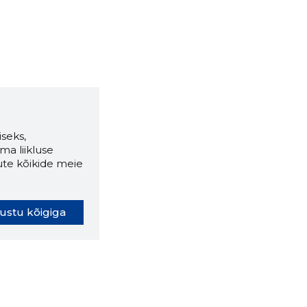
seks,
ma liikluse
ute kõikide meie
ustu kõigiga