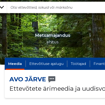
Metsamajandus
ehitus
Meedia
Ettevõtluse ajalugu
Töötajad
Finant
AVO JÄRVE
Ettevõtete ärimeedia ja uudisv