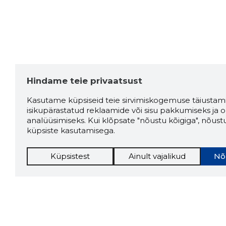
Hindame teie privaatsust
Kasutame küpsiseid teie sirvimiskogemuse täiustami
isikupärastatud reklaamide või sisu pakkumiseks ja o
analüüsimiseks. Kui klõpsate "nõustu kõigiga", nõust
küpsiste kasutamisega.
Küpsistest
Ainult vajalikud
Nõ