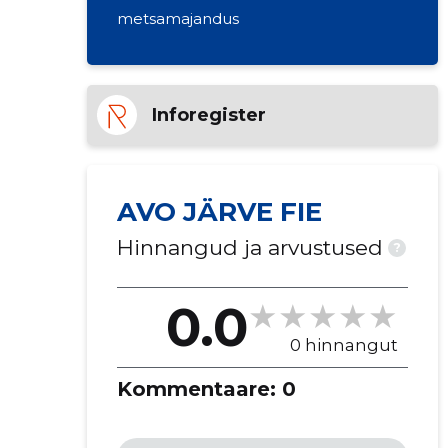
metsamajandus
Inforegister
AVO JÄRVE FIE
Hinnangud ja arvustused
?
0.0
0 hinnangut
Kommentaare:
0