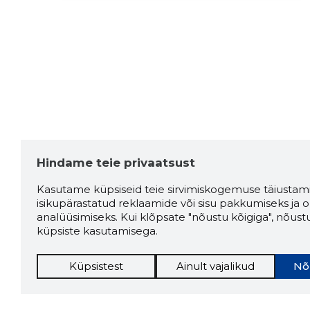
Hindame teie privaatsust
Kasutame küpsiseid teie sirvimiskogemuse täiustami
isikupärastatud reklaamide või sisu pakkumiseks ja o
analüüsimiseks. Kui klõpsate "nõustu kõigiga", nõust
küpsiste kasutamisega.
Küpsistest
Ainult vajalikud
Nõ