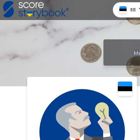
EE
Me