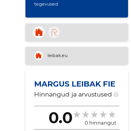
tegevused
leibak.eu
MARGUS LEIBAK FIE
Hinnangud ja arvustused
?
0.0
0 hinnangut