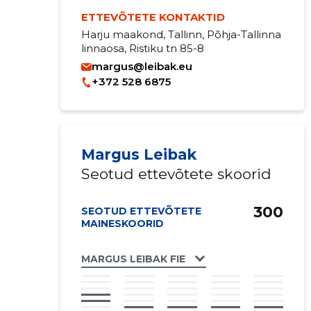
ETTEVÕTETE KONTAKTID
Harju maakond, Tallinn, Põhja-Tallinna
linnaosa, Ristiku tn 85-8
margus@leibak.eu
+372 528 6875
Margus Leibak
Seotud ettevõtete skoorid
300
SEOTUD ETTEVÕTETE
MAINESKOORID
MARGUS LEIBAK FIE