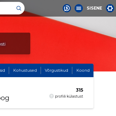
SISENE
sti
sid
Kohustused
Võrgustikud
Koond
315
oog
?
profiili külastust