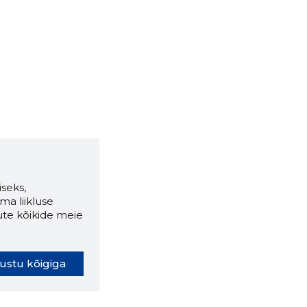
seks,
ma liikluse
ute kõikide meie
ustu kõigiga