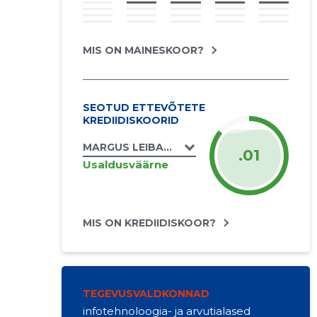
MIS ON MAINESKOOR?
SEOTUD ETTEVÕTETE
KREDIIDISKOORID
MARGUS LEIBAK FIE
.01
Usaldusväärne
MIS ON KREDIIDISKOOR?
TEGEVUSVALDKONNAD
infotehnoloogia- ja arvutialased