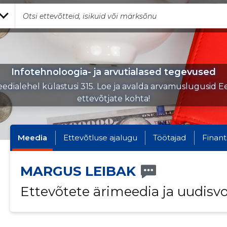
Infotehnoloogia- ja arvutialased tegevused
edialehel külastusi 315. Loe ja avalda arvamuslugusid Ee
ettevõtjate kohta!
Meedia
Ettevõtluse ajalugu
Töötajad
Finant
MARGUS LEIBAK
Ettevõtete ärimeedia ja uudisv