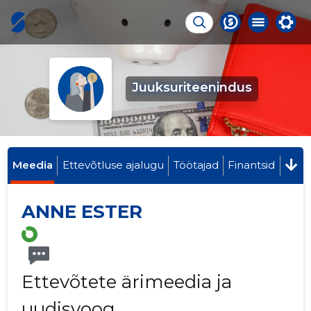
Juuksuriteenindus
Meedia
Ettevõtluse ajalugu
Töötajad
Finantsid
ANNE ESTER
Ettevõtete ärimeedia ja
uudisvoog