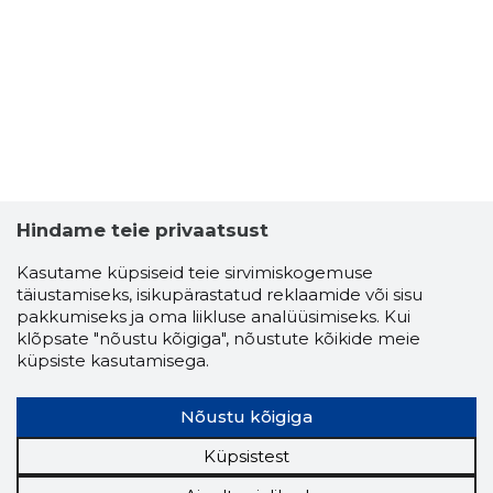
Hindame teie privaatsust
Kasutame küpsiseid teie sirvimiskogemuse
täiustamiseks, isikupärastatud reklaamide või sisu
pakkumiseks ja oma liikluse analüüsimiseks. Kui
ANNE EST
klõpsate "nõustu kõigiga", nõustute kõikide meie
Usaldusv
küpsiste kasutamisega.
Nõustu kõigiga
Küpsistest