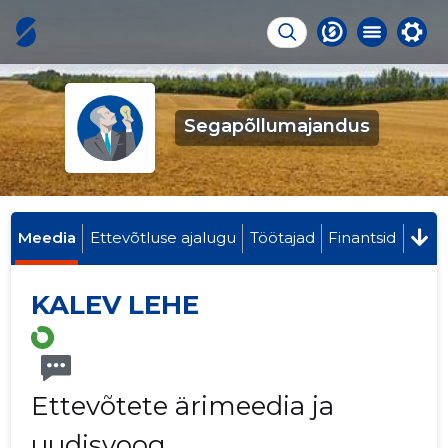
Segapõllumajandus
Meedia
Ettevõtluse ajalugu
Töötajad
Finantsid
KALEV LEHE
Ettevõtete ärimeedia ja
uudisvoog