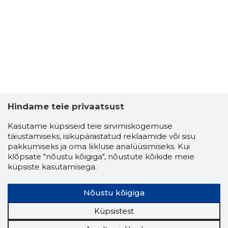
Hindame teie privaatsust
Kasutame küpsiseid teie sirvimiskogemuse
täiustamiseks, isikupärastatud reklaamide või sisu
pakkumiseks ja oma liikluse analüüsimiseks. Kui
KALEV LE
klõpsate "nõustu kõigiga", nõustute kõikide meie
Usaldusv
küpsiste kasutamisega.
Nõustu kõigiga
Küpsistest