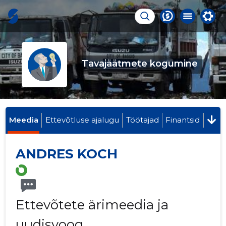
Tavajäätmete kogumine
Meedia
Ettevõtluse ajalugu
Töötajad
Finantsid
ANDRES KOCH
Ettevõtete ärimeedia ja
uudisvoog