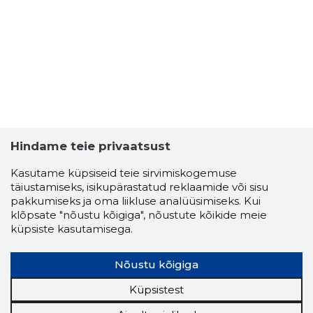
Hindame teie privaatsust
Kasutame küpsiseid teie sirvimiskogemuse
täiustamiseks, isikupärastatud reklaamide või sisu
pakkumiseks ja oma liikluse analüüsimiseks. Kui
klõpsate "nõustu kõigiga", nõustute kõikide meie
ANDRES K
küpsiste kasutamisega.
Usaldusv
Nõustu kõigiga
Küpsistest