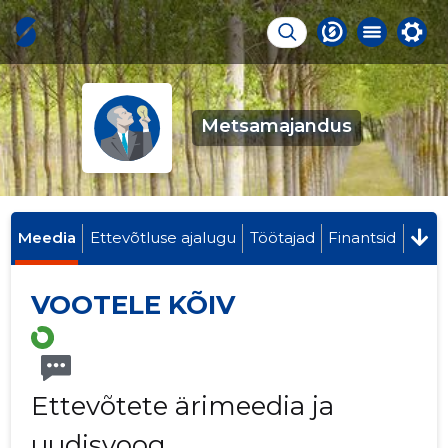
Metsamajandus
Meedia
Ettevõtluse ajalugu
Töötajad
Finantsid
VOOTELE KÕIV
Ettevõtete ärimeedia ja
uudisvoog