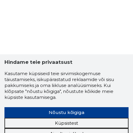
Hindame teie privaatsust
Kasutame küpsiseid teie sirvimiskogemuse
VOOTELE 
täiustamiseks, isikupärastatud reklaamide või sisu
Usaldusv
pakkumiseks ja oma liikluse analüüsimiseks. Kui
klõpsate "nõustu kõigiga", nõustute kõikide meie
küpsiste kasutamisega.
Nõustu kõigiga
Küpsistest