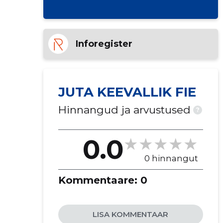
Inforegister
JUTA KEEVALLIK FIE
Hinnangud ja arvustused
?
0.0
0 hinnangut
Kommentaare:
0
LISA KOMMENTAAR