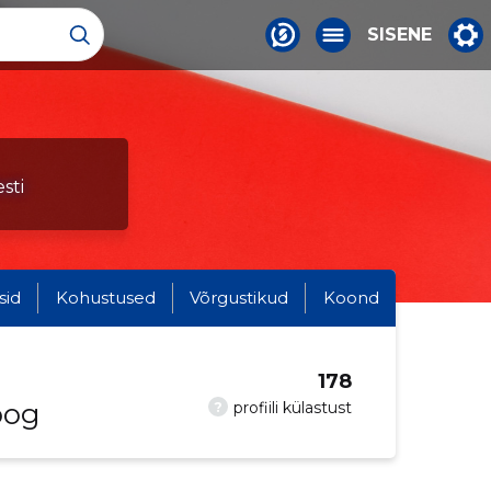
SISENE
sti
sid
Kohustused
Võrgustikud
Koond
178
oog
?
profiili külastust