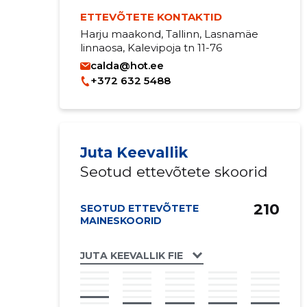
ETTEVÕTETE KONTAKTID
Harju maakond, Tallinn, Lasnamäe
linnaosa, Kalevipoja tn 11-76
calda@hot.ee
+372 632 5488
Juta Keevallik
Seotud ettevõtete skoorid
210
SEOTUD ETTEVÕTETE
MAINESKOORID
JUTA KEEVALLIK FIE