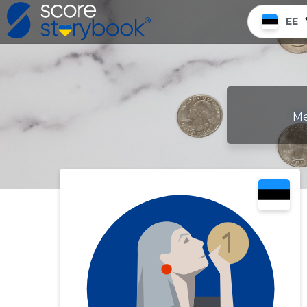
EE
Me