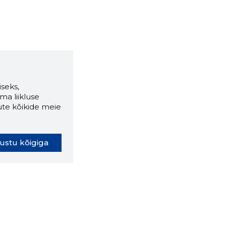
seks,
ma liikluse
ute kõikide meie
ustu kõigiga