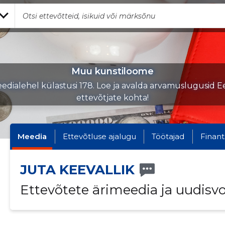
Muu kunstiloome
edialehel külastusi 178. Loe ja avalda arvamuslugusid Ee
ettevõtjate kohta!
Meedia
Ettevõtluse ajalugu
Töötajad
Finant
JUTA KEEVALLIK
Ettevõtete ärimeedia ja uudisv