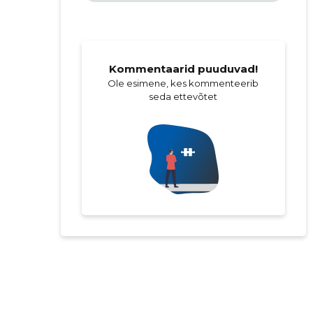
Kommentaarid puuduvad!
Ole esimene, kes kommenteerib
seda ettevõtet