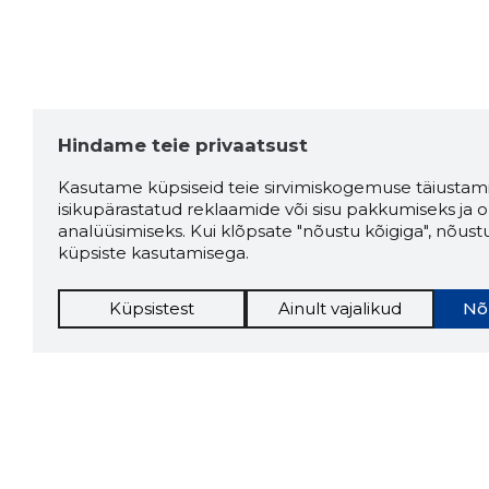
Hindame teie privaatsust
Kasutame küpsiseid teie sirvimiskogemuse täiustami
isikupärastatud reklaamide või sisu pakkumiseks ja o
analüüsimiseks. Kui klõpsate "nõustu kõigiga", nõust
küpsiste kasutamisega.
Küpsistest
Ainult vajalikud
Nõ