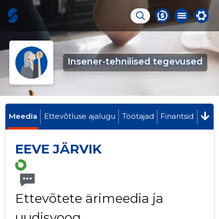
Insener-tehnilised tegevused
Meedia
Ettevõtluse ajalugu
Töötajad
Finantsid
EEVE JÄRVIK
Ettevõtete ärimeedia ja
uudisvoog