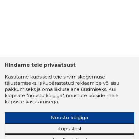
Hindame teie privaatsust
Kasutame küpsiseid teie sirvimiskogemuse
täiustamiseks, isikupärastatud reklaamide või sisu
EEVE JÄRV
pakkumiseks ja oma liikluse analüüsimiseks. Kui
Usaldusv
klõpsate "nõustu kõigiga", nõustute kõikide meie
küpsiste kasutamisega.
Nõustu kõigiga
Küpsistest