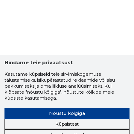
2
Hindame teie privaatsust
Kasutame küpsiseid teie sirvimiskogemuse
täiustamiseks, isikupärastatud reklaamide või sisu
pakkumiseks ja oma liikluse analüüsimiseks. Kui
klõpsate "nõustu kõigiga", nõustute kõikide meie
küpsiste kasutamisega.
Nõustu kõigiga
ALVIDAS 
Usaldusv
Küpsistest