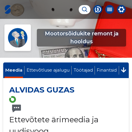
Mootorsõidukite remont ja
hooldus
Meedia
Ettevõtluse ajalugu
Töötajad
Finantsid
ALVIDAS GUZAS
Ettevõtete ärimeedia ja
uudisvoog