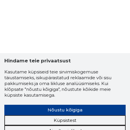
2
Hindame teie privaatsust
Kasutame küpsiseid teie sirvimiskogemuse
täiustamiseks, isikupärastatud reklaamide või sisu
pakkumiseks ja oma liikluse analüüsimiseks. Kui
klõpsate "nõustu kõigiga", nõustute kõikide meie
küpsiste kasutamisega.
DMITRI T
Nõustu kõigiga
Usaldusv
Küpsistest