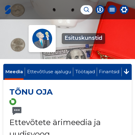
Esituskunstid
Meedia
Ettevõtluse ajalugu
Töötajad
Finantsid
TÕNU OJA
Ettevõtete ärimeedia ja
uudisvoog