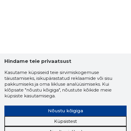
Hindame teie privaatsust
Kasutame küpsiseid teie sirvimiskogemuse
täiustamiseks, isikupärastatud reklaamide või sisu
TÕNU OJA
pakkumiseks ja oma liikluse analüüsimiseks. Kui
Usaldusv
klõpsate "nõustu kõigiga", nõustute kõikide meie
küpsiste kasutamisega.
Nõustu kõigiga
Küpsistest