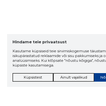
Hindame teie privaatsust
Kasutame küpsiseid teie sirvimiskogemuse täiustami
isikupärastatud reklaamide või sisu pakkumiseks ja o
analüüsimiseks. Kui klõpsate "nõustu kõigiga", nõust
küpsiste kasutamisega.
Küpsistest
Ainult vajalikud
Nõ