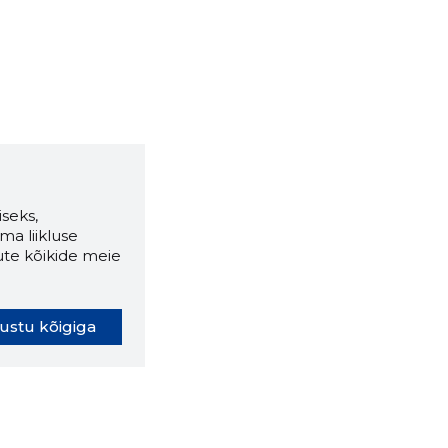
seks,
ma liikluse
ute kõikide meie
ustu kõigiga