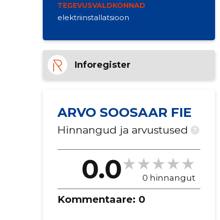
TEGEVUSVALDKONNAD
elektriinstallatsioon
Inforegister
ARVO SOOSAAR FIE
Hinnangud ja arvustused
?
0.0
0 hinnangut
Kommentaare:
0