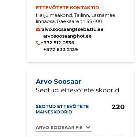
ETTEVÕTETE KONTAKTID
Harju maakond, Tallinn, Lasnamäe
linnaosa, Paekaare tn 58-100
raivo.soosaar@tseba.ttu.ee
arvosoosaar@hot.ee
+372 512 0536
+372 633 2139
Arvo Soosaar
Seotud ettevõtete skoorid
220
SEOTUD ETTEVÕTETE
MAINESKOORID
ARVO SOOSAAR FIE