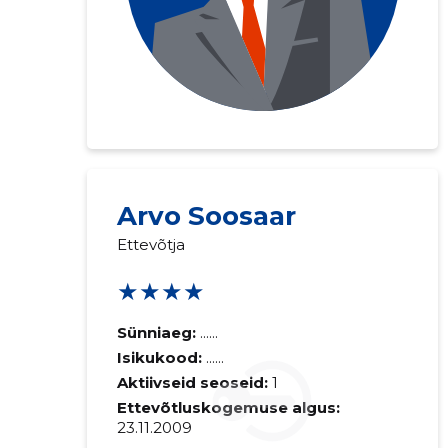
Arvo Soosaar
Ettevõtja
★★★★
Sünniaeg:
......
Isikukood:
......
Aktiivseid seoseid:
1
Ettevõtluskogemuse algus:
23.11.2009