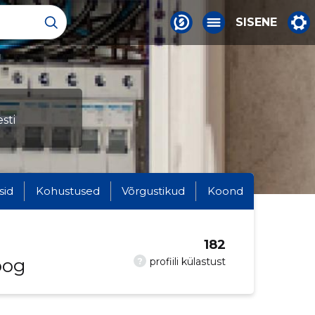
SISENE
sti
sid
Kohustused
Võrgustikud
Koond
182
oog
?
profiili külastust