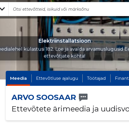
Elektriinstallatsioon
edialehel külastusi 182. Loe ja avalda arvamuslugusid Ee
ettevõtjate kohta!
Meedia
Ettevõtluse ajalugu
Töötajad
Finant
ARVO SOOSAAR
Ettevõtete ärimeedia ja uudisv