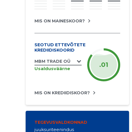
MIS ON MAINESKOOR?
SEOTUD ETTEVÕTETE
KREDIIDISKOORID
MBM TRADE OÜ
.01
Usaldusväärne
MIS ON KREDIIDISKOOR?
TEGEVUSVALDKONNAD
juuksuriteenindus