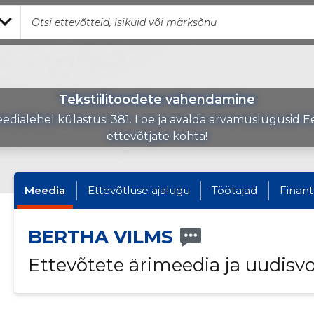
Tekstiilitoodete vahendamine
edialehel külastusi 381. Loe ja avalda arvamuslugusid Ee
ettevõtjate kohta!
Meedia
Ettevõtluse ajalugu
Töötajad
Finant
BERTHA VILMS
Ettevõtete ärimeedia ja uudisv