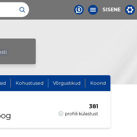
SISENE
sti
sid
Kohustused
Võrgustikud
Koond
381
oog
?
profiili külastust