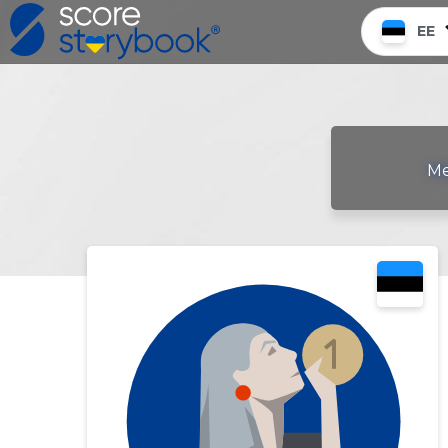
EE
Me