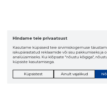
Hindame teie privaatsust
Kasutame küpsiseid teie sirvimiskogemuse täiustami
isikupärastatud reklaamide või sisu pakkumiseks ja o
analüüsimiseks. Kui klõpsate "nõustu kõigiga", nõust
küpsiste kasutamisega.
Küpsistest
Ainult vajalikud
Nõ