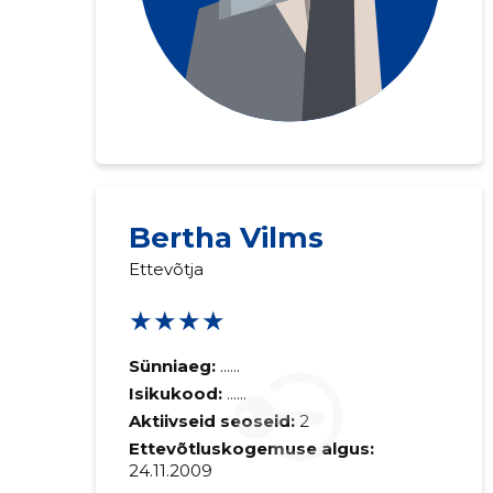
Bertha Vilms
Ettevõtja
★★★★
Sünniaeg:
......
Isikukood:
......
Aktiivseid seoseid:
2
Ettevõtluskogemuse algus:
24.11.2009