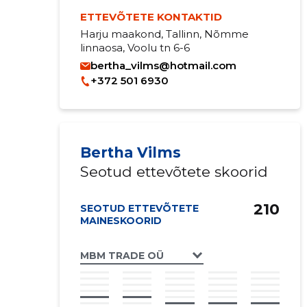
ETTEVÕTETE KONTAKTID
Harju maakond, Tallinn, Nõmme
linnaosa, Voolu tn 6-6
bertha_vilms@hotmail.com
+372 501 6930
Bertha Vilms
Seotud ettevõtete skoorid
210
SEOTUD ETTEVÕTETE
MAINESKOORID
MBM TRADE OÜ