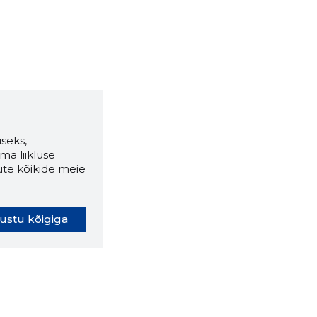
seks,
ma liikluse
ute kõikide meie
ustu kõigiga