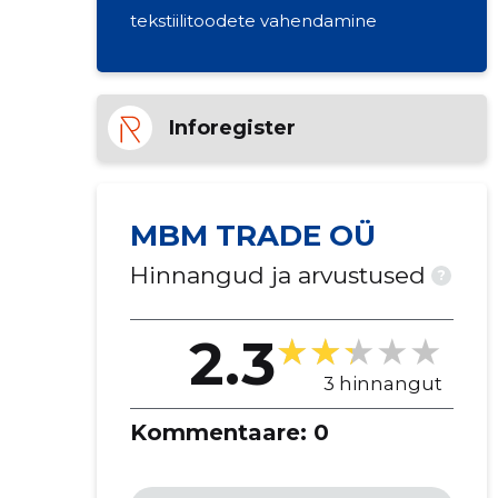
tekstiilitoodete vahendamine
Inforegister
MBM TRADE OÜ
Hinnangud ja arvustused
?
2.3
3 hinnangut
Kommentaare:
0