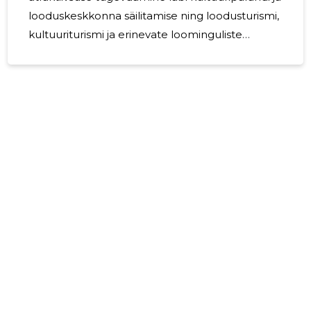
looduskeskkonna säilitamise ning loodusturismi,
kultuuriturismi ja erinevate loominguliste
tegevuste arendamine. MTÜ on registreeritud 6.
veebruaril 2013.a. MTÜ Liismiti vesiveskil on kaks
liiget, kes kõik on MTÜ asutajad ja juhatuse
liikmed. Vastavalt põhikirjale MTÜ-l liikmemakse
ei ole. Juhatuse liikmetele 2023. aruandeaastal
töötasu ei ole makstud. MTÜ Liismiti vesiveski
jätkab oma tegevust põhikirjaliste eesmärkide
täitmiseks.