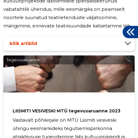
kultuuriprojektide läbiviimisele spetsialiseerunud
vabatahtlik ühendus, mille eesmärgiks on peamiselt
noortele suunatud teatrietenduste väljatoomine,
mängimine, erinevate teatrisuundade katsetamine läbi
maailma ja eesti väärtkirjanduse. MTÜ on registreeritud
15. mail 2007.a. MTÜ Miksteater kogu tegevuse
kõik artiklid
tulemusena saadi 2023.a. sihtotstarbelisi tulusid ja muid
põhitegevusega seotud tulusid kokku 134 622 eurot ja
Tegevusaruanne
sihtotstarbeliselt finantseeritud projektide kulud ja
muud tegevuskulud olid kokku 131 182 eurot. Alates
22.05.2013 on MTÜ
LIISMITI VESIVESKI MTÜ tegevusaruanne 2023
Vastavalt põhikirjale on MTÜ Liismiti vesiveski
ühingu eesmärkideks tegutsemispiirkonna
atraktiivsuse tugevdamine läbi kultuuripärandi ja