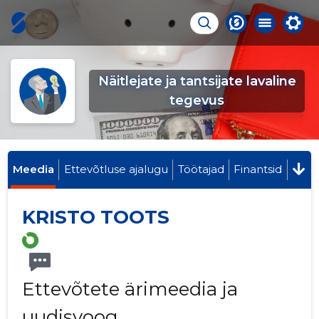
Näitlejate ja tantsijate lavaline
tegevus
Meedia
Ettevõtluse ajalugu
Töötajad
Finantsid
KRISTO TOOTS
Ettevõtete ärimeedia ja
uudisvoog