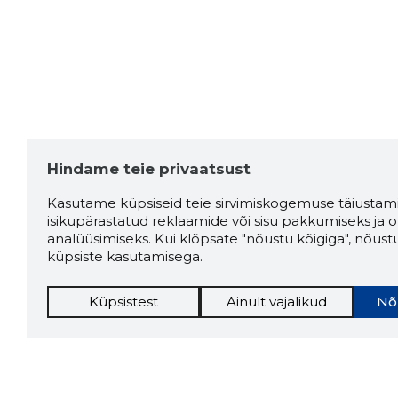
Hindame teie privaatsust
Kasutame küpsiseid teie sirvimiskogemuse täiustami
isikupärastatud reklaamide või sisu pakkumiseks ja o
analüüsimiseks. Kui klõpsate "nõustu kõigiga", nõust
küpsiste kasutamisega.
Küpsistest
Ainult vajalikud
Nõ