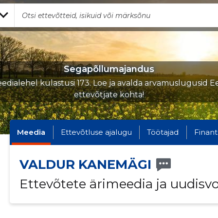
Segapõllumajandus
edialehel külastusi 173. Loe ja avalda arvamuslugusid Ee
ettevõtjate kohta!
Meedia
Ettevõtluse ajalugu
Töötajad
Finant
VALDUR KANEMÄGI
Ettevõtete ärimeedia ja uudisv