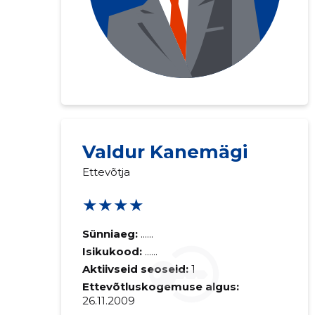
Valdur Kanemägi
Ettevõtja
★★★★
Sünniaeg:
......
Isikukood:
......
Aktiivseid seoseid:
1
Ettevõtluskogemuse algus:
26.11.2009