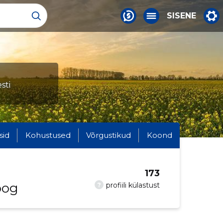
SISENE
sti
sid
Kohustused
Võrgustikud
Koond
173
oog
?
profiili külastust