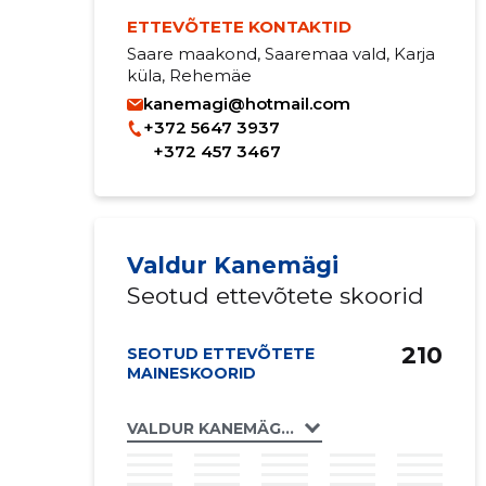
ETTEVÕTETE KONTAKTID
Saare maakond, Saaremaa vald, Karja
küla, Rehemäe
kanemagi@hotmail.com
+372 5647 3937
+372 457 3467
Valdur Kanemägi
Seotud ettevõtete skoorid
210
SEOTUD ETTEVÕTETE
MAINESKOORID
VALDUR KANEMÄGI FIE