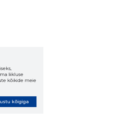
seks,
ma liikluse
ute kõikide meie
ustu kõigiga