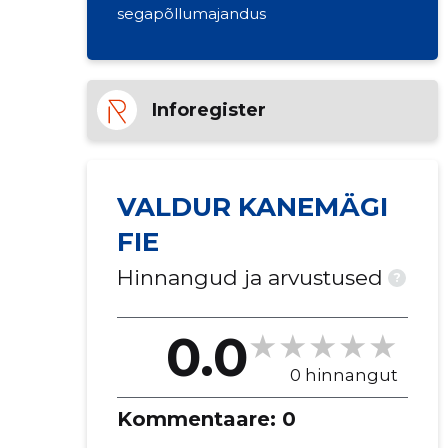
segapõllumajandus
Inforegister
VALDUR KANEMÄGI
FIE
Hinnangud ja arvustused
?
0.0
0 hinnangut
Kommentaare:
0