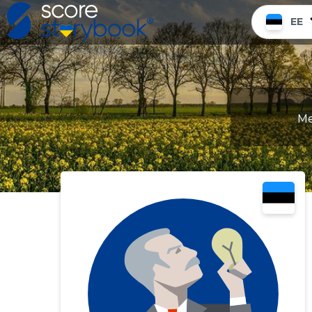
EE
Me