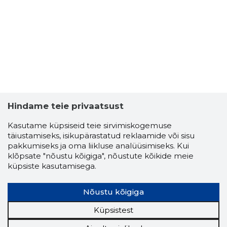
3
Hindame teie privaatsust
Kasutame küpsiseid teie sirvimiskogemuse
täiustamiseks, isikupärastatud reklaamide või sisu
pakkumiseks ja oma liikluse analüüsimiseks. Kui
klõpsate "nõustu kõigiga", nõustute kõikide meie
küpsiste kasutamisega.
Nõustu kõigiga
PILLE RÜÜ
Usaldusv
Küpsistest