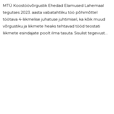
MTÜ Koostöövõrgustik Ehedad Elamused Lahemaal
tegutses 2023. aasta vabatahtliku töö põhimõttel
töötava 4-liikmelise juhatuse juhtimisel, ka kõik muud
võrgustiku ja liikmete heaks tehtavad tööd teostati
liikmete esindajate poolt ilma tasuta. Sisulist tegevust
liikmete vahel 2023.aastal ei toimunud, osaliselt
seetõttu, et mõned liikmed on oma turismialase
tegevuse lõpetanud või reorganiseerinud. Eraldiseisvalt
osalesid liikmed juulis Maaeluministeeriumi ja partnerite
poolt korraldatavatel Avatud Talude Päeval, mille
raames said külastajad väisata erinevate talude tegemisi.
Kokkuleppeliselt