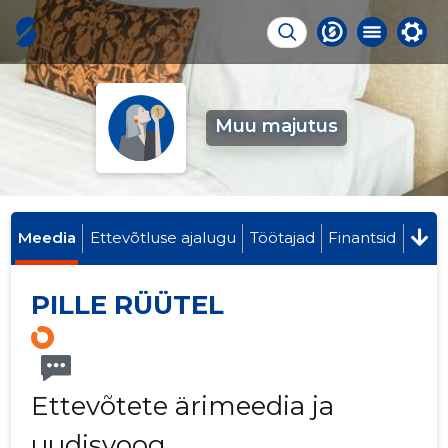
Muu majutus
Meedia
Ettevõtluse ajalugu
Töötajad
Finantsid
PILLE RÜÜTEL
Ettevõtete ärimeedia ja
uudisvoog