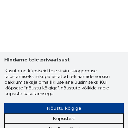
Hindame teie privaatsust
Kasutame küpsiseid teie sirvimiskogemuse
täiustamiseks, isikupärastatud reklaamide või sisu
pakkumiseks ja oma liikluse analüüsimiseks. Kui
klõpsate "nõustu kõigiga", nõustute kõikide meie
KRISTA J
küpsiste kasutamisega.
Usaldusv
Nõustu kõigiga
Küpsistest