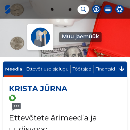
Muu jaemüük
Meedia
Ettevõtluse ajalugu
Töötajad
Finantsid
KRISTA JÜRNA
Ettevõtete ärimeedia ja
uudisvoog