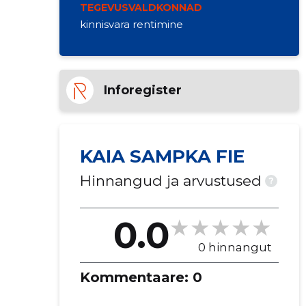
TEGEVUSVALDKONNAD
kinnisvara rentimine
Inforegister
KAIA SAMPKA FIE
Hinnangud ja arvustused
?
0.0
0 hinnangut
Kommentaare:
0