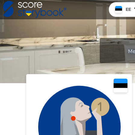
EE
Me