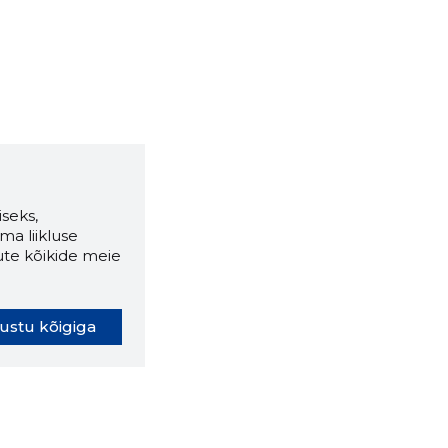
seks,
ma liikluse
ute kõikide meie
ustu kõigiga