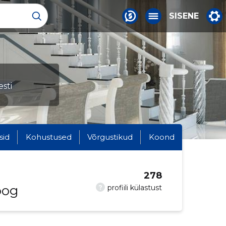
SISENE
sti
sid
Kohustused
Võrgustikud
Koond
278
oog
?
profiili külastust