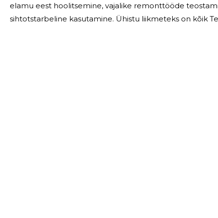
elamu eest hoolitsemine, vajalike remonttööde teostami
sihtotstarbeline kasutamine. Ühistu liikmeteks on kõik Tehnika 7 asuva elamu korteriomanikud. Majas
asub 10 korterit, mis kuuluvad neljale omanikule. 2025. aasta suuremateks töödeks oli keldri remont
ning