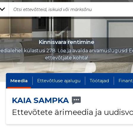
Kinnisvara rentimine
edialehel külastusi 278. Loe ja avalda arvamuslugusid Ee
ettevõtjate kohta!
Meedia
Ettevõtluse ajalugu
Töötajad
Finant
KAIA SAMPKA
Ettevõtete ärimeedia ja uudisv