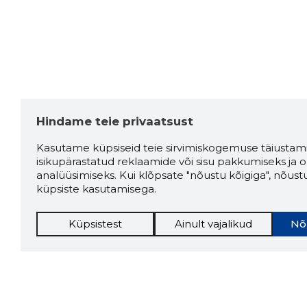
Hindame teie privaatsust
Kasutame küpsiseid teie sirvimiskogemuse täiustami
isikupärastatud reklaamide või sisu pakkumiseks ja o
analüüsimiseks. Kui klõpsate "nõustu kõigiga", nõust
küpsiste kasutamisega.
Küpsistest
Ainult vajalikud
Nõ