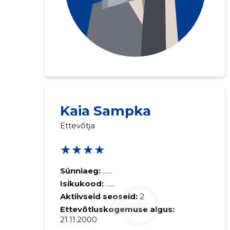
Kaia Sampka
Ettevõtja
★★★★
Sünniaeg:
......
Isikukood:
......
Aktiivseid seoseid:
2
Ettevõtluskogemuse algus:
21.11.2000