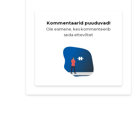
Kommentaarid puuduvad!
Ole esimene, kes kommenteerib
seda ettevõtet