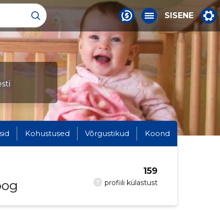
SISENE
sti
sid
Kohustused
Võrgustikud
Koond
159
oog
?
profiili külastust