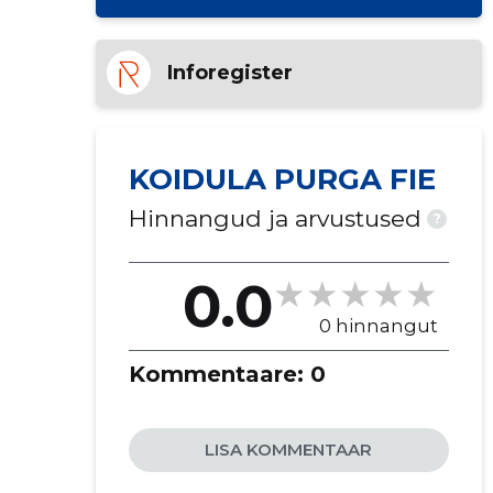
Inforegister
KOIDULA PURGA FIE
Hinnangud ja arvustused
?
0.0
0 hinnangut
Kommentaare:
0
LISA KOMMENTAAR