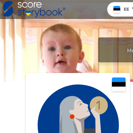
EE
Me