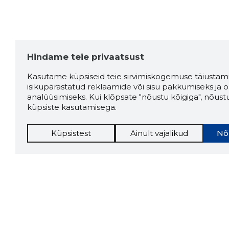
Hindame teie privaatsust
Kasutame küpsiseid teie sirvimiskogemuse täiustami
isikupärastatud reklaamide või sisu pakkumiseks ja o
analüüsimiseks. Kui klõpsate "nõustu kõigiga", nõust
küpsiste kasutamisega.
Küpsistest
Ainult vajalikud
Nõ