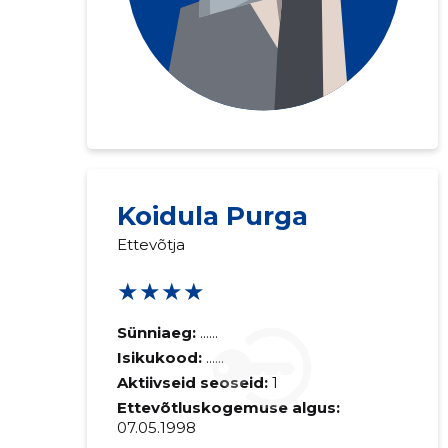
Koidula Purga
Ettevõtja
★★★★
Sünniaeg:
......
Isikukood:
......
Aktiivseid seoseid:
1
Ettevõtluskogemuse algus:
07.05.1998