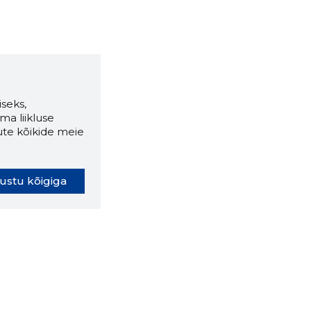
seks,
ma liikluse
ute kõikide meie
ustu kõigiga