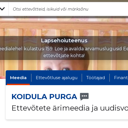
Lapsehoiuteenus
edialehel külastusi 159. Loe ja avalda arvamuslugusid Ee
ettevõtjate kohta!
Meedia
Ettevõtluse ajalugu
Töötajad
Finant
KOIDULA PURGA
Ettevõtete ärimeedia ja uudisv