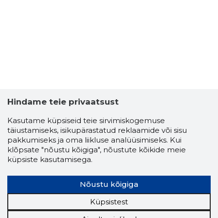
Hindame teie privaatsust
Kasutame küpsiseid teie sirvimiskogemuse
täiustamiseks, isikupärastatud reklaamide või sisu
ALLI VILB
pakkumiseks ja oma liikluse analüüsimiseks. Kui
Usaldusv
klõpsate "nõustu kõigiga", nõustute kõikide meie
küpsiste kasutamisega.
Nõustu kõigiga
Küpsistest