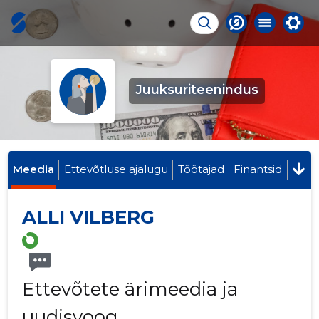
Juuksuriteenindus
Meedia
Ettevõtluse ajalugu
Töötajad
Finantsid
ALLI VILBERG
Ettevõtete ärimeedia ja
uudisvoog