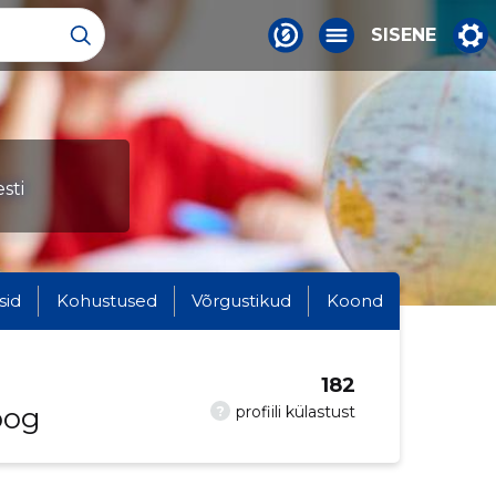
SISENE
sti
sid
Kohustused
Võrgustikud
Koond
182
oog
?
profiili külastust