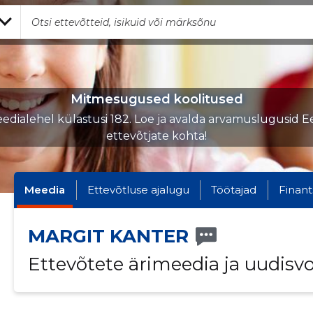
Mitmesugused koolitused
edialehel külastusi 182. Loe ja avalda arvamuslugusid Ee
ettevõtjate kohta!
Meedia
Ettevõtluse ajalugu
Töötajad
Finant
MARGIT KANTER
Ettevõtete ärimeedia ja uudisv