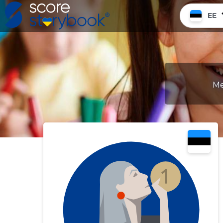
EE
Me