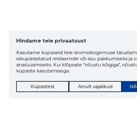
Hindame teie privaatsust
Kasutame küpsiseid teie sirvimiskogemuse täiustami
isikupärastatud reklaamide või sisu pakkumiseks ja o
analüüsimiseks. Kui klõpsate "nõustu kõigiga", nõust
küpsiste kasutamisega.
Küpsistest
Ainult vajalikud
Nõ