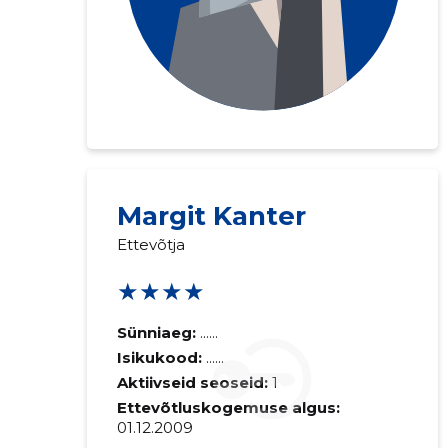
Margit Kanter
Ettevõtja
★★★★
Sünniaeg:
......
Isikukood:
......
Aktiivseid seoseid:
1
Ettevõtluskogemuse algus:
01.12.2009