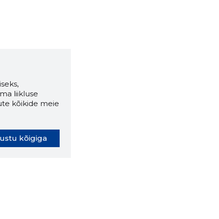
seks,
ma liikluse
ute kõikide meie
ustu kõigiga