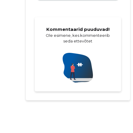
Kommentaarid puuduvad!
Ole esimene, kes kommenteerib
seda ettevõtet