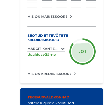
MIS ON MAINESKOOR?
SEOTUD ETTEVÕTETE
KREDIIDISKOORID
MARGIT KANTER FIE
.01
Usaldusväärne
MIS ON KREDIIDISKOOR?
TEGEVUSVALDKONNAD
mitmesugused koolitused