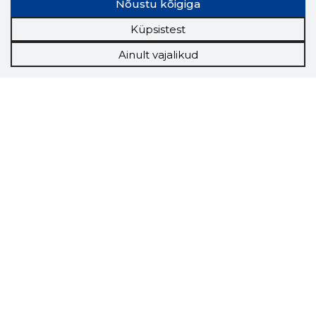
Nõustu kõigiga
Küpsistest
Ainult vajalikud
Storybook
Chrome laiendus
Storybooki laiendus ütleb Sulle, mis firma
veebilehel Sa parajasti viibid ja kui usaldusväärne