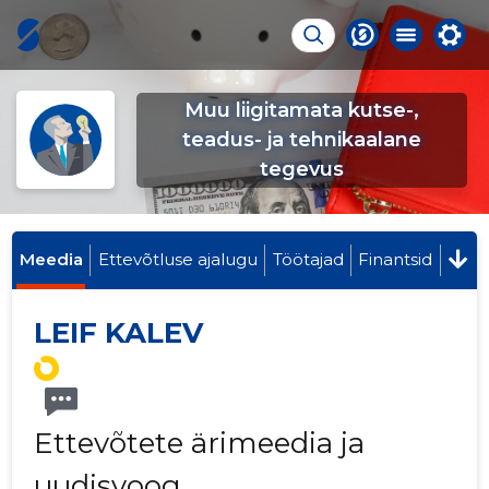
Muu liigitamata kutse-,
teadus- ja tehnikaalane
tegevus
Meedia
Ettevõtluse ajalugu
Töötajad
Finantsid
LEIF KALEV
Ettevõtete ärimeedia ja
uudisvoog