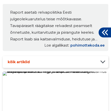
Raport asetab relvapoliitika Eesti
julgeolekuarutelus teise mõõtkavasse.
Tavapäraselt räägitakse relvadest peamiselt
õnnetuste, kuritarvituste ja piirangute keeles.
Raport lisab siia kaitsevalmiduse, heidutuse ja
Loe algallikast
pohimottekoda.ee
ühiskondliku vastupanuvõime mõõtme. Raportis
tehakse konkreetseid ettepanekuid ajateenistuse,
Kaitseliidu, lasketiirude, koolide riigikaitseõpetuse,
kõik artiklid
jahinduse, relvaomandi õigusliku käsitluse ja
relvaseaduse rakendamispraktika kohta. The post
Raport „Relvapoliitika laiapõhjalise riigikaitse
alusena” appeared first on Põhimõtte Koda.