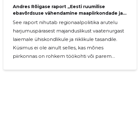
Andres Rõigase raport „Eesti ruumilise
ebavõrdsuse vähendamine maapiirkondade ja
hajaasustuse vaates”
See raport nihutab regionaalpoliitika arutelu
harjumuspärasest majanduslikust vaatenurgast
laiemale ühiskondlikule ja riiklikule tasandile.
Küsimus ei ole ainult selles, kas mõnes
piirkonnas on rohkem töökohti või parem
ühendus lähima keskusega. Küsimus on selles,
kas Eesti suudab hoida kogu oma territooriumil
paiku, kus inimesed näevad võimalust oma elu
üles ehitada ja millega nad soovivad ennast
sisuliselt siduda. The post Andres Rõigase raport
„Eesti ruumilise ebavõrdsuse vähendamine
maapiirkondade ja hajaasustuse vaates”
appeared first on Põhimõtte Koda.
2