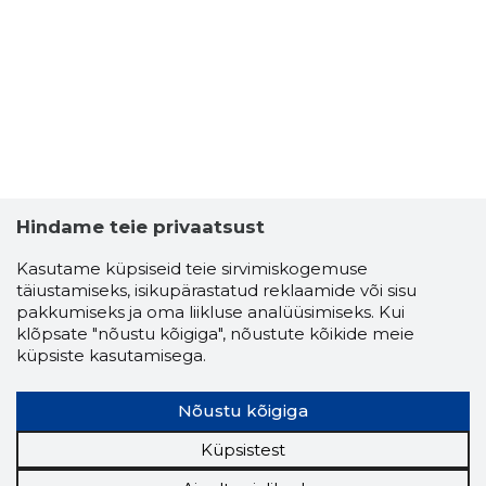
GERLI ÕR
Usaldusv
Hindame teie privaatsust
Kasutame küpsiseid teie sirvimiskogemuse
täiustamiseks, isikupärastatud reklaamide või sisu
pakkumiseks ja oma liikluse analüüsimiseks. Kui
klõpsate "nõustu kõigiga", nõustute kõikide meie
küpsiste kasutamisega.
Nõustu kõigiga
Küpsistest