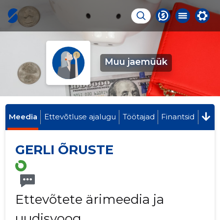
Muu jaemüük
Meedia
Ettevõtluse ajalugu
Töötajad
Finantsid
GERLI ÕRUSTE
Ettevõtete ärimeedia ja
uudisvoog