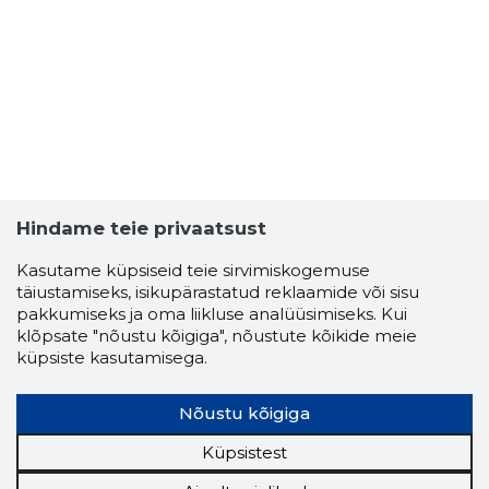
2
Hindame teie privaatsust
Kasutame küpsiseid teie sirvimiskogemuse
täiustamiseks, isikupärastatud reklaamide või sisu
pakkumiseks ja oma liikluse analüüsimiseks. Kui
klõpsate "nõustu kõigiga", nõustute kõikide meie
küpsiste kasutamisega.
Nõustu kõigiga
EGNE KAS
Küpsistest
Usaldusv