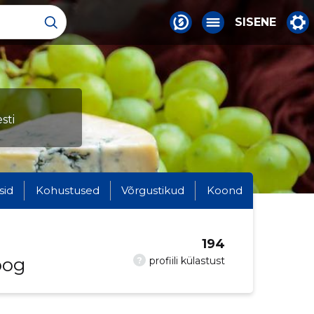
SISENE
sti
sid
Kohustused
Võrgustikud
Koond
194
oog
?
profiili külastust