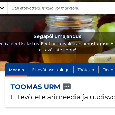
Segapõllumajandus
edialehel külastusi 194. Loe ja avalda arvamuslugusid Ee
ettevõtjate kohta!
Meedia
Ettevõtluse ajalugu
Töötajad
Finant
TOOMAS URM
Ettevõtete ärimeedia ja uudisv