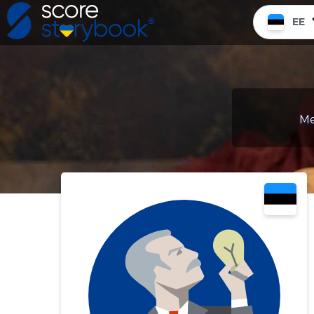
EE
Me