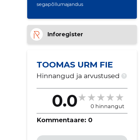
segapõllumajandus
Inforegister
TOOMAS URM FIE
Hinnangud ja arvustused
?
0.0
0 hinnangut
Kommentaare:
0