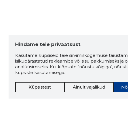
Hindame teie privaatsust
Kasutame küpsiseid teie sirvimiskogemuse täiustami
isikupärastatud reklaamide või sisu pakkumiseks ja o
analüüsimiseks. Kui klõpsate "nõustu kõigiga", nõust
küpsiste kasutamisega.
Küpsistest
Ainult vajalikud
Nõ