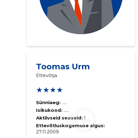
Toomas Urm
Ettevõtja
★★★★
Sünniaeg:
......
Isikukood:
......
Aktiivseid seoseid:
1
Ettevõtluskogemuse algus:
27.11.2009