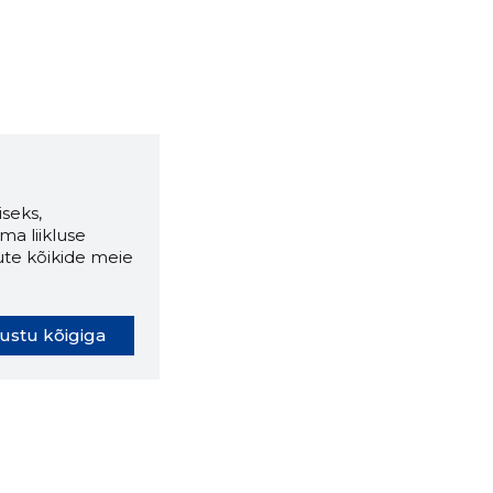
seks,
ma liikluse
ute kõikide meie
ustu kõigiga