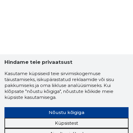
Hindame teie privaatsust
ÜLLE TIGA
Kasutame küpsiseid teie sirvimiskogemuse
Usaldusv
täiustamiseks, isikupärastatud reklaamide või sisu
pakkumiseks ja oma liikluse analüüsimiseks. Kui
klõpsate "nõustu kõigiga", nõustute kõikide meie
küpsiste kasutamisega.
Nõustu kõigiga
Küpsistest