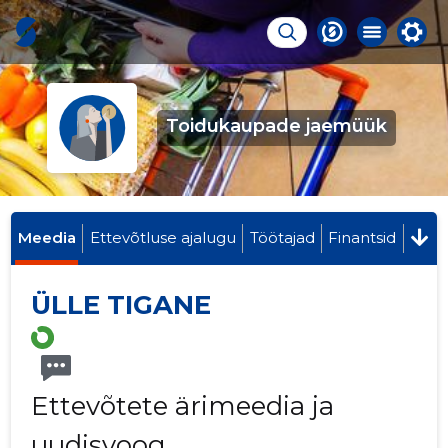
Toidukaupade jaemüük
Meedia
Ettevõtluse ajalugu
Töötajad
Finantsid
ÜLLE TIGANE
Ettevõtete ärimeedia ja
uudisvoog