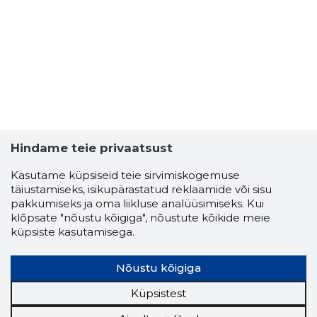
MEELIS S
Usaldusv
Hindame teie privaatsust
Kasutame küpsiseid teie sirvimiskogemuse
täiustamiseks, isikupärastatud reklaamide või sisu
pakkumiseks ja oma liikluse analüüsimiseks. Kui
klõpsate "nõustu kõigiga", nõustute kõikide meie
küpsiste kasutamisega.
Nõustu kõigiga
Küpsistest