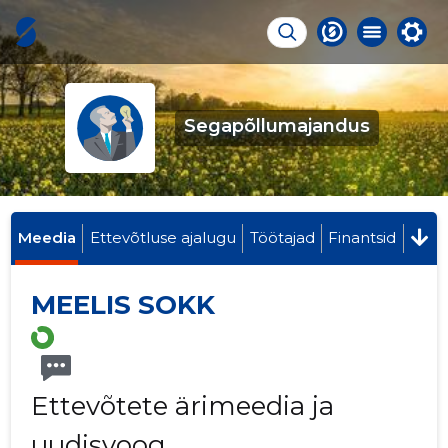
Segapõllumajandus
Meedia
Ettevõtluse ajalugu
Töötajad
Finantsid
MEELIS SOKK
Ettevõtete ärimeedia ja
uudisvoog