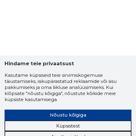
OJARI TA
Usaldusv
Hindame teie privaatsust
Kasutame küpsiseid teie sirvimiskogemuse
täiustamiseks, isikupärastatud reklaamide või sisu
pakkumiseks ja oma liikluse analüüsimiseks. Kui
klõpsate "nõustu kõigiga", nõustute kõikide meie
küpsiste kasutamisega.
Nõustu kõigiga
Küpsistest