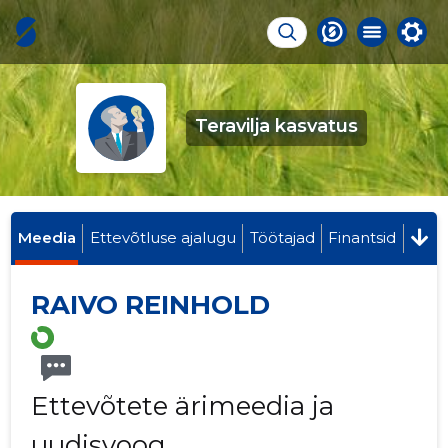
Teravilja kasvatus
Meedia
Ettevõtluse ajalugu
Töötajad
Finantsid
RAIVO REINHOLD
Ettevõtete ärimeedia ja
uudisvoog