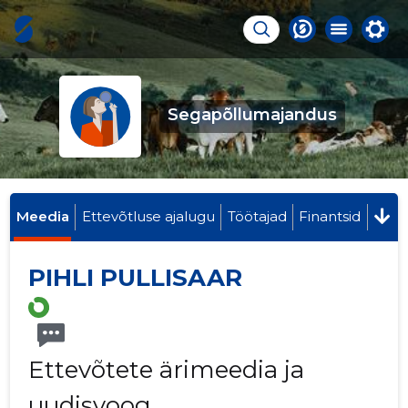
Segapõllumajandus
Meedia
Ettevõtluse ajalugu
Töötajad
Finantsid
PIHLI PULLISAAR
Ettevõtete ärimeedia ja
uudisvoog