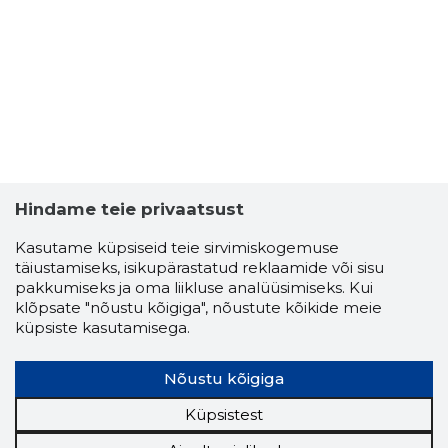
Hindame teie privaatsust
Kasutame küpsiseid teie sirvimiskogemuse
täiustamiseks, isikupärastatud reklaamide või sisu
pakkumiseks ja oma liikluse analüüsimiseks. Kui
klõpsate "nõustu kõigiga", nõustute kõikide meie
PIHLI PUL
küpsiste kasutamisega.
Usaldusv
Nõustu kõigiga
Küpsistest