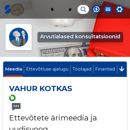
Arvutialased konsultatsioonid
Meedia
Ettevõtluse ajalugu
Töötajad
Finantsid
VAHUR KOTKAS
Ettevõtete ärimeedia ja
uudisvoog