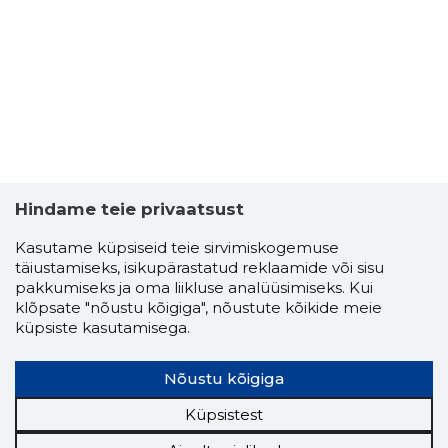
2
Hindame teie privaatsust
Kasutame küpsiseid teie sirvimiskogemuse
täiustamiseks, isikupärastatud reklaamide või sisu
pakkumiseks ja oma liikluse analüüsimiseks. Kui
klõpsate "nõustu kõigiga", nõustute kõikide meie
küpsiste kasutamisega.
Nõustu kõigiga
VAHUR KO
Usaldusv
Küpsistest