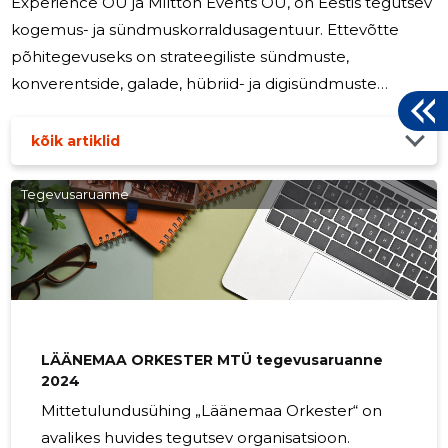
Experience OÜ ja Miltton Events OÜ, on Eestis tegutsev
kogemus- ja sündmuskorraldusagentuur. Ettevõtte
põhitegevuseks on strateegiliste sündmuste,
konverentside, galade, hübriid- ja digisündmuste
kontseptsiooni loomine, loovlahenduste väljatöötamine,
produktsioon ning projektijuhtimine Eestis ja
kõik artiklid
rahvusvahelistel turgudel. Ettevõtte teenused
hõlmavad sündmuste strateegiat ja kontseptsiooni,
Tegevusaruanne
loov- ja disainilahendusi, tehnilist produktsiooni, live-,
hübriid- ja virtuaalsündmuste korraldamist ning
terviklikku projektijuhtimist. Ettevõtte
LÄÄNEMAA ORKESTER MTÜ tegevusaruanne
2024
Mittetulundusühing „Läänemaa Orkester“ on
avalikes huvides tegutsev organisatsioon.