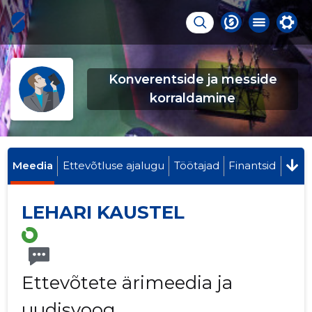
Konverentside ja messide
korraldamine
Meedia
Ettevõtluse ajalugu
Töötajad
Finantsid
LEHARI KAUSTEL
Ettevõtete ärimeedia ja
uudisvoog