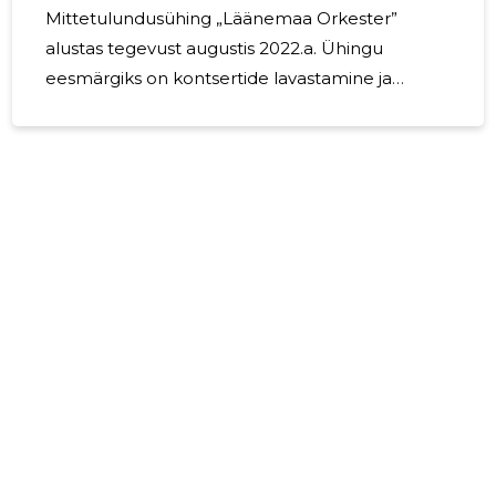
Mittetulundusühing „Läänemaa Orkester”
alustas tegevust augustis 2022.a. Ühingu
eesmärgiks on kontsertide lavastamine ja
esitamine, muusikaline loometegevus jms
tegevus, mille saavutamiseks teostatakse
muuhulgas järgmisi tegevusi: (cid:127)
kontsertide lavastamine ja esitamine; (cid:127)
orkestrite, ansamblite ja kooride tegevus;
(cid:127) vabakutseliste muusikute
(interpreetide) ja heliloojate tegevus; (cid:127)
dirigentide tegevus; (cid:127) diskorite tegevus
(oma ja teiste loomingu mängimine ning