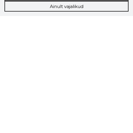
Ainult vajalikud
Storybook
Chrome laiendus
Storybooki laiendus ütleb Sulle, mis firma
veebilehel Sa parajasti viibid ja kui usaldusväärne
see firma täna on.
LAADI LAIENDUS ALLA