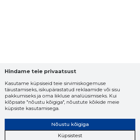
MEANINGF
Usaldusv
Hindame teie privaatsust
Kasutame küpsiseid teie sirvimiskogemuse
täiustamiseks, isikupärastatud reklaamide või sisu
pakkumiseks ja oma liikluse analüüsimiseks. Kui
klõpsate "nõustu kõigiga", nõustute kõikide meie
küpsiste kasutamisega.
Nõustu kõigiga
Küpsistest