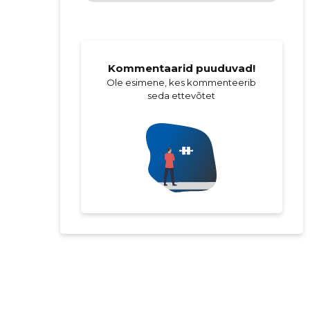
Kommentaarid puuduvad!
Ole esimene, kes kommenteerib
seda ettevõtet