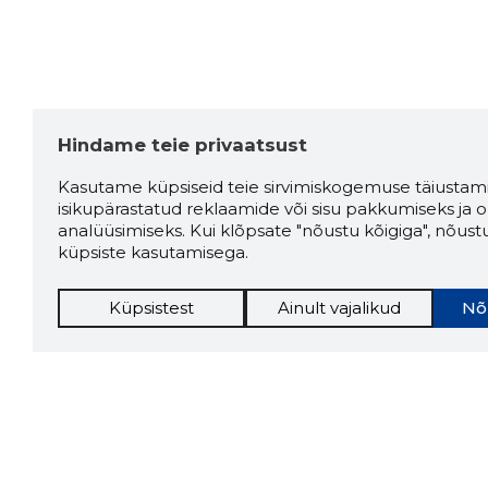
Hindame teie privaatsust
Kasutame küpsiseid teie sirvimiskogemuse täiustami
isikupärastatud reklaamide või sisu pakkumiseks ja o
analüüsimiseks. Kui klõpsate "nõustu kõigiga", nõust
küpsiste kasutamisega.
Küpsistest
Ainult vajalikud
Nõ