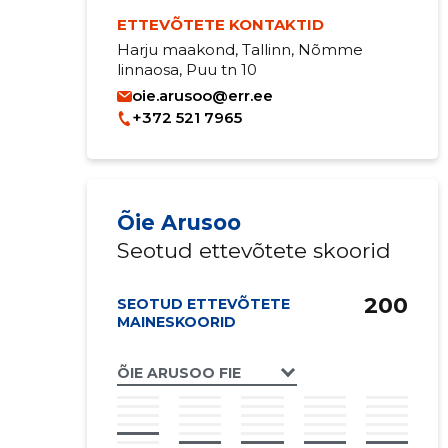
ETTEVÕTETE KONTAKTID
Harju maakond, Tallinn, Nõmme
linnaosa, Puu tn 10
oie.arusoo@err.ee
+372 521 7965
Õie Arusoo
Seotud ettevõtete skoorid
200
SEOTUD ETTEVÕTETE
MAINESKOORID
ÕIE ARUSOO FIE