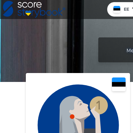
EE
Me