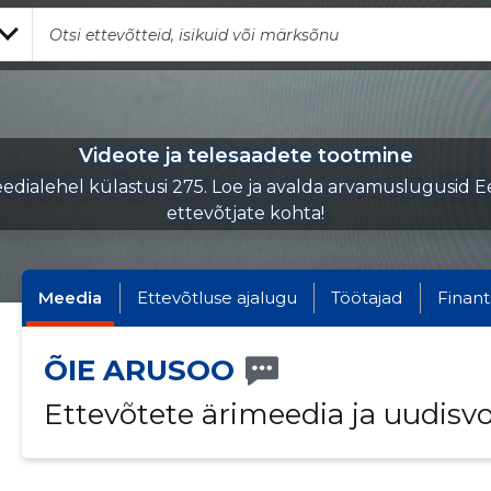
Videote ja telesaadete tootmine
edialehel külastusi 275. Loe ja avalda arvamuslugusid Ee
ettevõtjate kohta!
Meedia
Ettevõtluse ajalugu
Töötajad
Finant
ÕIE ARUSOO
Ettevõtete ärimeedia ja uudisv