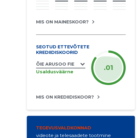
MIS ON MAINESKOOR?
SEOTUD ETTEVÕTETE
KREDIIDISKOORID
ÕIE ARUSOO FIE
.01
Usaldusväärne
MIS ON KREDIIDISKOOR?
TEGEVUSVALDKONNAD
videote ja telesaadete tootmine