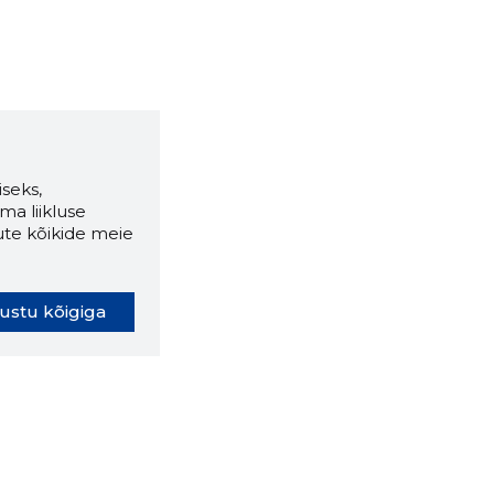
seks,
ma liikluse
ute kõikide meie
ustu kõigiga