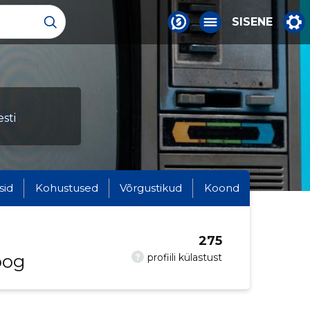
SISENE
sti
sid
Kohustused
Võrgustikud
Koond
275
oog
?
profiili külastust