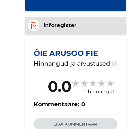
Inforegister
ÕIE ARUSOO FIE
Hinnangud ja arvustused
?
0.0
0 hinnangut
Kommentaare:
0
LISA KOMMENTAAR