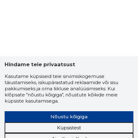
Hindame teie privaatsust
Kasutame küpsiseid teie sirvimiskogemuse
täiustamiseks, isikupärastatud reklaamide või sisu
pakkumiseks ja oma liikluse analüüsimiseks. Kui
IGOR ZAH
klõpsate "nõustu kõigiga", nõustute kõikide meie
Usaldusv
küpsiste kasutamisega.
Nõustu kõigiga
Küpsistest