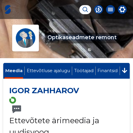
Optikaseadmete remont
Meedia
Ettevõtluse ajalugu
Töötajad
Finantsid
IGOR ZAHHAROV
Ettevõtete ärimeedia ja
uudisvoog