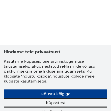
Hindame teie privaatsust
Kasutame küpsiseid teie sirvimiskogemuse
täiustamiseks, isikupärastatud reklaamide või sisu
HALVAR L
pakkumiseks ja oma liikluse analüüsimiseks. Kui
Usaldusv
klõpsate "nõustu kõigiga", nõustute kõikide meie
küpsiste kasutamisega.
Nõustu kõigiga
Küpsistest