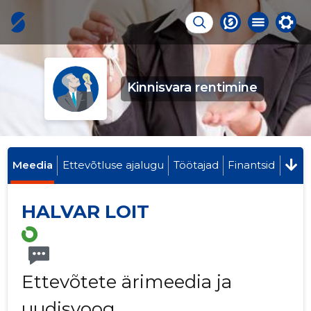
Kinnisvara rentimine
Meedia
Ettevõtluse ajalugu
Töötajad
Finantsid
HALVAR LOIT
Ettevõtete ärimeedia ja
uudisvoog