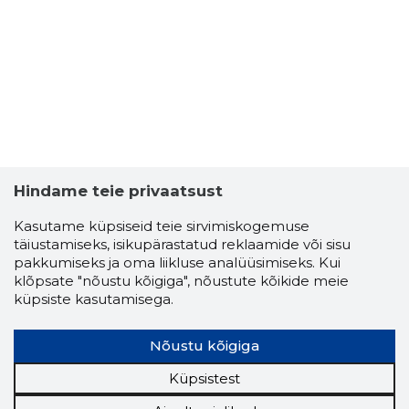
2
Hindame teie privaatsust
Kasutame küpsiseid teie sirvimiskogemuse
täiustamiseks, isikupärastatud reklaamide või sisu
pakkumiseks ja oma liikluse analüüsimiseks. Kui
klõpsate "nõustu kõigiga", nõustute kõikide meie
küpsiste kasutamisega.
Nõustu kõigiga
Küpsistest