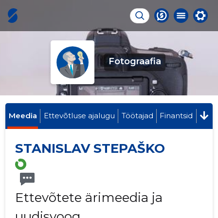
Fotograafia
Meedia
Ettevõtluse ajalugu
Töötajad
Finantsid
STANISLAV STEPAŠKO
Ettevõtete ärimeedia ja
uudisvoog