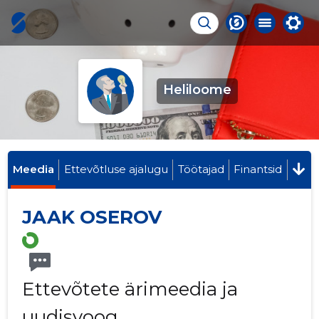
Heliloome
Meedia
Ettevõtluse ajalugu
Töötajad
Finantsid
JAAK OSEROV
Ettevõtete ärimeedia ja
uudisvoog