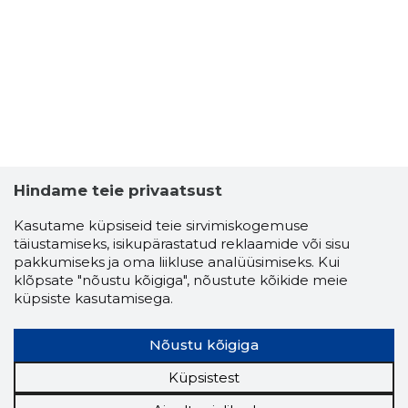
2
Hindame teie privaatsust
Kasutame küpsiseid teie sirvimiskogemuse
täiustamiseks, isikupärastatud reklaamide või sisu
pakkumiseks ja oma liikluse analüüsimiseks. Kui
klõpsate "nõustu kõigiga", nõustute kõikide meie
küpsiste kasutamisega.
JAAK OSE
Nõustu kõigiga
Usaldusv
Küpsistest