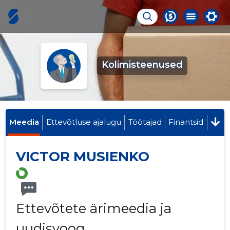
Kolimisteenused
Meedia
Ettevõtluse ajalugu
Töötajad
Finantsid
VICTOR MUSIENKO
Ettevõtete ärimeedia ja
uudisvoog