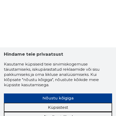
VICTOR M
Usaldusv
Hindame teie privaatsust
Kasutame küpsiseid teie sirvimiskogemuse
täiustamiseks, isikupärastatud reklaamide või sisu
pakkumiseks ja oma liikluse analüüsimiseks. Kui
klõpsate "nõustu kõigiga", nõustute kõikide meie
küpsiste kasutamisega.
Nõustu kõigiga
Küpsistest