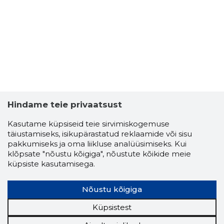
VLADIMIR
Usaldusv
Hindame teie privaatsust
Kasutame küpsiseid teie sirvimiskogemuse
täiustamiseks, isikupärastatud reklaamide või sisu
pakkumiseks ja oma liikluse analüüsimiseks. Kui
klõpsate "nõustu kõigiga", nõustute kõikide meie
küpsiste kasutamisega.
Nõustu kõigiga
Küpsistest