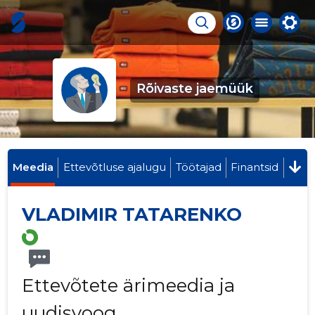
Rõivaste jaemüük
Meedia
Ettevõtluse ajalugu
Töötajad
Finantsid
VLADIMIR TATARENKO
Ettevõtete ärimeedia ja
uudisvoog