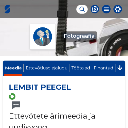
Fotograafia
Meedia
Ettevõtluse ajalugu
Töötajad
Finantsid
LEMBIT PEEGEL
Ettevõtete ärimeedia ja
uudisvoog