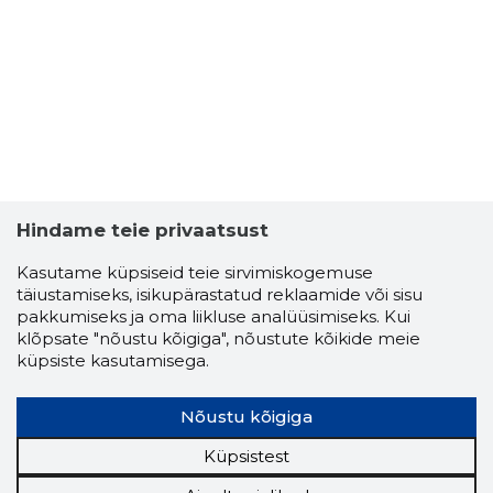
Hindame teie privaatsust
Kasutame küpsiseid teie sirvimiskogemuse
LEMBIT P
täiustamiseks, isikupärastatud reklaamide või sisu
Usaldusv
pakkumiseks ja oma liikluse analüüsimiseks. Kui
klõpsate "nõustu kõigiga", nõustute kõikide meie
küpsiste kasutamisega.
Nõustu kõigiga
Küpsistest