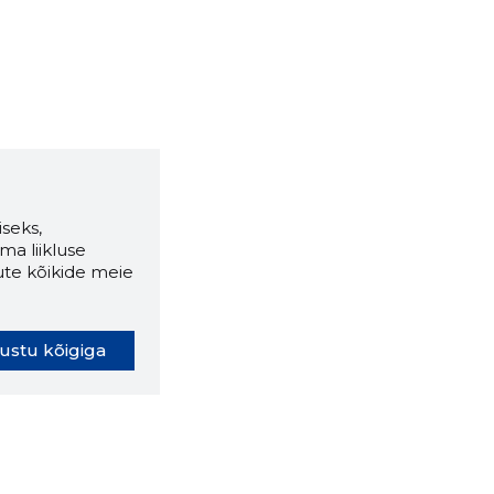
seks,
ma liikluse
ute kõikide meie
ustu kõigiga