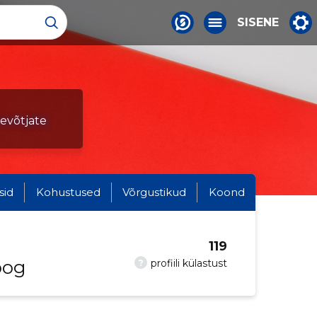
SISENE
tevõtjate
sid
Kohustused
Võrgustikud
Koond
119
oog
?
profiili külastust