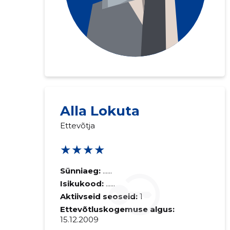
Alla Lokuta
Ettevõtja
★★★★
Sünniaeg:
......
Isikukood:
......
Aktiivseid seoseid:
1
Ettevõtluskogemuse algus:
15.12.2009