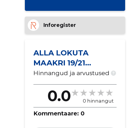
Inforegister
ALLA LOKUTA
MAAKRI 19/21
ILUSALONG FIE
Hinnangud ja arvustused
?
0.0
0 hinnangut
Kommentaare:
0