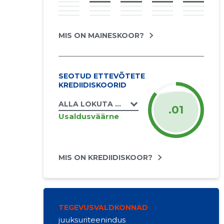
MIS ON MAINESKOOR?
SEOTUD ETTEVÕTETE
KREDIIDISKOORID
ALLA LOKUTA MAAKRI 19/21 ILUSALONG FIE
.01
Usaldusväärne
MIS ON KREDIIDISKOOR?
TEGEVUSVALDKONNAD
juuksuriteenindus