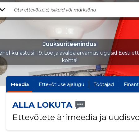
Juuksuriteenindus
hel külastusi 119. Loe ja avalda arvamuslugusid Eesti et
kohta!
Meedia
Ettevõtluse ajalugu
Töötajad
Finant
ALLA LOKUTA
Ettevõtete ärimeedia ja uudisv