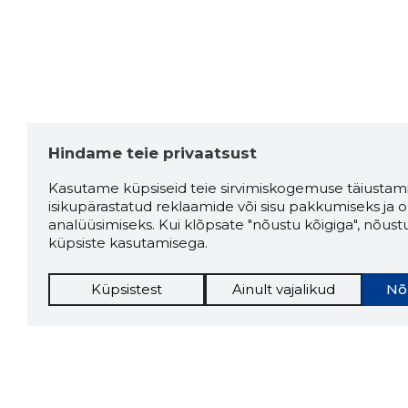
Hindame teie privaatsust
Kasutame küpsiseid teie sirvimiskogemuse täiustami
isikupärastatud reklaamide või sisu pakkumiseks ja o
analüüsimiseks. Kui klõpsate "nõustu kõigiga", nõust
küpsiste kasutamisega.
Küpsistest
Ainult vajalikud
Nõ