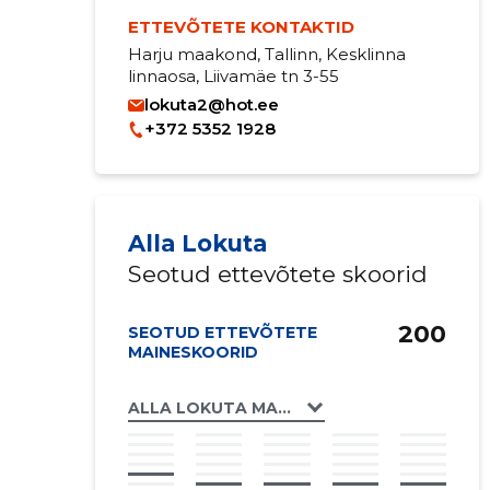
ETTEVÕTETE KONTAKTID
Harju maakond, Tallinn, Kesklinna
linnaosa, Liivamäe tn 3-55
lokuta2@hot.ee
+372 5352 1928
Alla Lokuta
Seotud ettevõtete skoorid
200
SEOTUD ETTEVÕTETE
MAINESKOORID
ALLA LOKUTA MAAKRI 19/21 ILUSALONG FIE