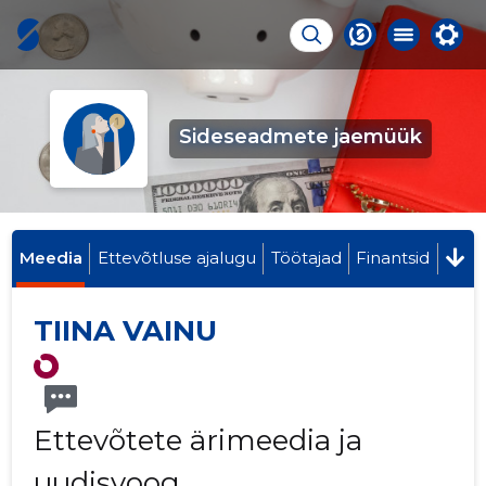
Sideseadmete jaemüük
Meedia
Ettevõtluse ajalugu
Töötajad
Finantsid
TIINA VAINU
Ettevõtete ärimeedia ja
uudisvoog