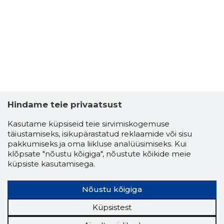
Hindame teie privaatsust
Kasutame küpsiseid teie sirvimiskogemuse
täiustamiseks, isikupärastatud reklaamide või sisu
pakkumiseks ja oma liikluse analüüsimiseks. Kui
klõpsate "nõustu kõigiga", nõustute kõikide meie
küpsiste kasutamisega.
TIINA VAI
Riskantn
Nõustu kõigiga
Küpsistest