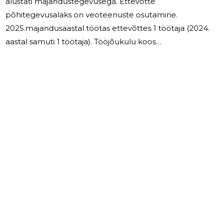
alustati majandustegevusega. Ettevõtte
põhitegevusalaks on veoteenuste osutamine.
2025.majandusaastal töötas ettevõttes 1 töötaja (2024.
aastal samuti 1 töötaja). Tööjõukulu koos
sotsiaalmaksuga oli 16,1 tuhat eurot (2024. aastal 21,1
tuhat eurot). Juhatuse liikmele juhatuse liikme tasu ei
makstud. Majandusaasta tulemuseks kujunes kahjum
summas 6 773 eurot (2024. aastal kasum 456 eurot).
Müügitulust moodustas 100% teenuste müük.
2026.majandusaastal on plaanis jätkata veoteenuste
osutamist. Ettevõtte eesmärgiks on müügitulu