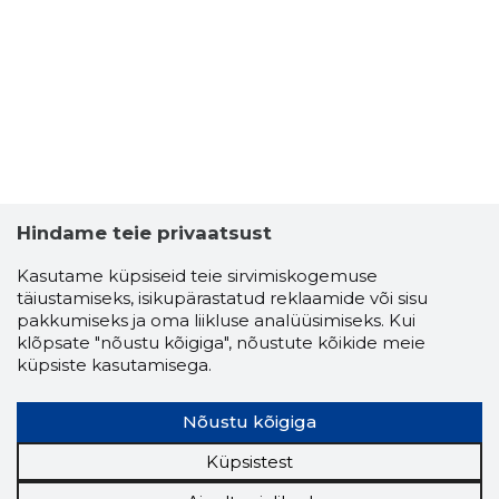
Hindame teie privaatsust
Kasutame küpsiseid teie sirvimiskogemuse
täiustamiseks, isikupärastatud reklaamide või sisu
pakkumiseks ja oma liikluse analüüsimiseks. Kui
klõpsate "nõustu kõigiga", nõustute kõikide meie
TVL TRA
küpsiste kasutamisega.
Usaldusv
Nõustu kõigiga
Küpsistest