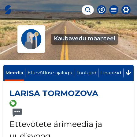
Kaubavedu maanteel
Meedia
Ettevõtluse ajalugu
Töötajad
Finantsid
LARISA TORMOZOVA
Ettevõtete ärimeedia ja
uudisvoog