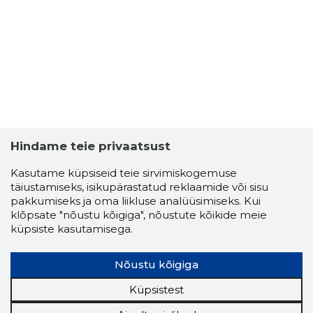
9
Hindame teie privaatsust
Kasutame küpsiseid teie sirvimiskogemuse
täiustamiseks, isikupärastatud reklaamide või sisu
pakkumiseks ja oma liikluse analüüsimiseks. Kui
klõpsate "nõustu kõigiga", nõustute kõikide meie
küpsiste kasutamisega.
TALLINNA
Nõustu kõigiga
Usaldusv
Küpsistest