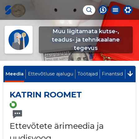
Muu liigitamata kutse-,
teadus- ja tehnikaalane
tegevus
Meedia
Ettevõtluse ajalugu
Töötajad
Finantsid
KATRIN ROOMET
Ettevõtete ärimeedia ja
uudisvoog