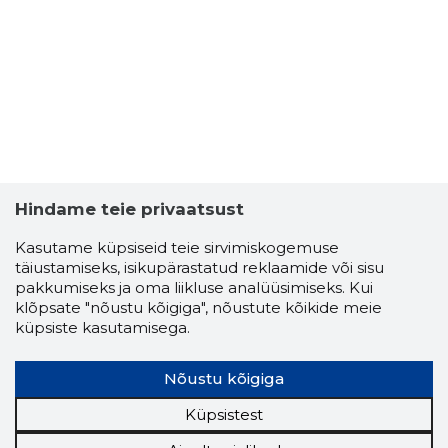
Hindame teie privaatsust
3
Kasutame küpsiseid teie sirvimiskogemuse
täiustamiseks, isikupärastatud reklaamide või sisu
pakkumiseks ja oma liikluse analüüsimiseks. Kui
klõpsate "nõustu kõigiga", nõustute kõikide meie
küpsiste kasutamisega.
Nõustu kõigiga
Küpsistest