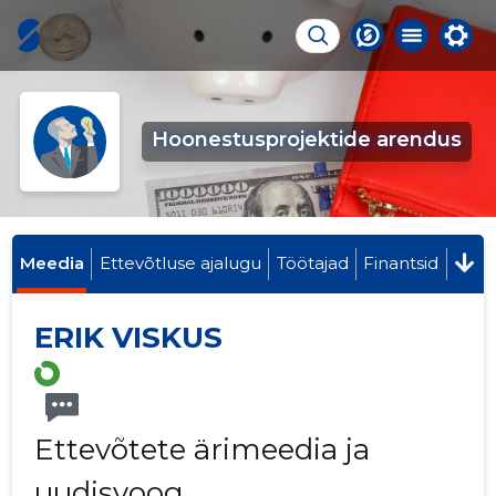
Hoonestusprojektide arendus
Meedia
Ettevõtluse ajalugu
Töötajad
Finantsid
ERIK VISKUS
Ettevõtete ärimeedia ja
uudisvoog